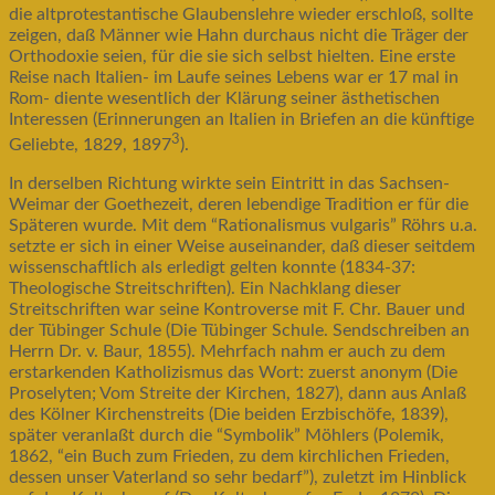
die altprotestantische Glaubenslehre wieder erschloß, sollte
zeigen, daß Männer wie Hahn durchaus nicht die Träger der
Orthodoxie seien, für die sie sich selbst hielten. Eine erste
Reise nach Italien- im Laufe seines Lebens war er 17 mal in
Rom- diente wesentlich der Klärung seiner ästhetischen
Interessen (Erinnerungen an Italien in Briefen an die künftige
3
Geliebte, 1829, 1897
).
In derselben Richtung wirkte sein Eintritt in das Sachsen-
Weimar der Goethezeit, deren lebendige Tradition er für die
Späteren wurde. Mit dem “Rationalismus vulgaris” Röhrs u.a.
setzte er sich in einer Weise auseinander, daß dieser seitdem
wissenschaftlich als erledigt gelten konnte (1834-37:
Theologische Streitschriften). Ein Nachklang dieser
Streitschriften war seine Kontroverse mit F. Chr. Bauer und
der Tübinger Schule (Die Tübinger Schule. Sendschreiben an
Herrn Dr. v. Baur, 1855). Mehrfach nahm er auch zu dem
erstarkenden Katholizismus das Wort: zuerst anonym (Die
Proselyten; Vom Streite der Kirchen, 1827), dann aus Anlaß
des Kölner Kirchenstreits (Die beiden Erzbischöfe, 1839),
später veranlaßt durch die “Symbolik” Möhlers (Polemik,
1862, “ein Buch zum Frieden, zu dem kirchlichen Frieden,
dessen unser Vaterland so sehr bedarf”), zuletzt im Hinblick