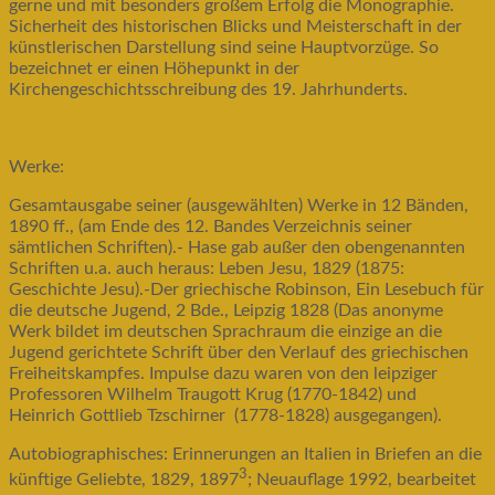
gerne und mit besonders großem Erfolg die Monographie.
Sicherheit des historischen Blicks und Meisterschaft in der
künstlerischen Darstellung sind seine Hauptvorzüge. So
bezeichnet er einen Höhepunkt in der
Kirchengeschichtsschreibung des 19. Jahrhunderts.
Werke:
Gesamtausgabe seiner (ausgewählten) Werke in 12 Bänden,
1890 ff., (am Ende des 12. Bandes Verzeichnis seiner
sämtlichen Schriften).- Hase gab außer den obengenannten
Schriften u.a. auch heraus: Leben Jesu, 1829 (1875:
Geschichte Jesu).-Der griechische Robinson, Ein Lesebuch für
die deutsche Jugend, 2 Bde., Leipzig 1828 (Das anonyme
Werk bildet im deutschen Sprachraum die einzige an die
Jugend gerichtete Schrift über den Verlauf des griechischen
Freiheitskampfes. Impulse dazu waren von den leipziger
Professoren Wilhelm Traugott Krug (1770-1842) und
Heinrich Gottlieb Tzschirner (1778-1828) ausgegangen).
Autobiographisches: Erinnerungen an Italien in Briefen an die
3
künftige Geliebte, 1829, 1897
; Neuauflage 1992, bearbeitet