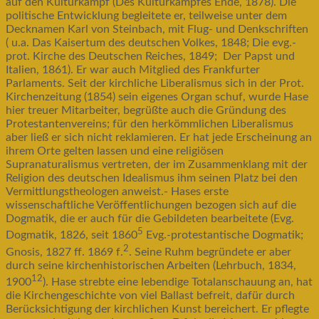
auf den Kulturkampf (Des Kulturkampfes Ende, 1878). Die
politische Entwicklung begleitete er, teilweise unter dem
Decknamen Karl von Steinbach, mit Flug- und Denkschriften
( u.a. Das Kaisertum des deutschen Volkes, 1848; Die evg.-
prot. Kirche des Deutschen Reiches, 1849; Der Papst und
Italien, 1861). Er war auch Mitglied des Frankfurter
Parlaments. Seit der kirchliche Liberalismus sich in der Prot.
Kirchenzeitung (1854) sein eigenes Organ schuf, wurde Hase
hier treuer Mitarbeiter, begrüßte auch die Gründung des
Protestantenvereins; für den herkömmlichen Liberalismus
aber ließ er sich nicht reklamieren. Er hat jede Erscheinung an
ihrem Orte gelten lassen und eine religiösen
Supranaturalismus vertreten, der im Zusammenklang mit der
Religion des deutschen Idealismus ihm seinen Platz bei den
Vermittlungstheologen anweist.- Hases erste
wissenschaftliche Veröffentlichungen bezogen sich auf die
Dogmatik, die er auch für die Gebildeten bearbeitete (Evg.
5
Dogmatik, 1826, seit 1860
Evg.-protestantische Dogmatik;
2
Gnosis, 1827 ff. 1869 f.
. Seine Ruhm begründete er aber
durch seine kirchenhistorischen Arbeiten (Lehrbuch, 1834,
12
1900
). Hase strebte eine lebendige Totalanschauung an, hat
die Kirchengeschichte von viel Ballast befreit, dafür durch
Berücksichtigung der kirchlichen Kunst bereichert. Er pflegte