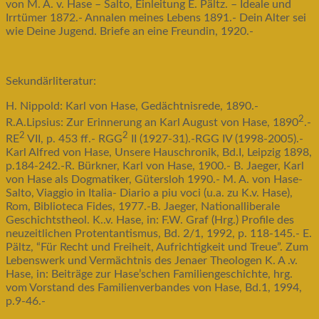
von M. A. v. Hase – Salto, Einleitung E. Pältz. – Ideale und
Irrtümer 1872.- Annalen meines Lebens 1891.- Dein Alter sei
wie Deine Jugend. Briefe an eine Freundin, 1920.-
Sekundärliteratur:
H. Nippold: Karl von Hase, Gedächtnisrede, 1890.-
2
R.A.Lipsius: Zur Erinnerung an Karl August von Hase, 1890
.-
2
2
RE
VII, p. 453 ff.- RGG
II (1927-31).-RGG IV (1998-2005).-
Karl Alfred von Hase, Unsere Hauschronik, Bd.I, Leipzig 1898,
p.184-242.-R. Bürkner, Karl von Hase, 1900.- B. Jaeger, Karl
von Hase als Dogmatiker, Gütersloh 1990.- M. A. von Hase-
Salto, Viaggio in Italia- Diario a piu voci (u.a. zu K.v. Hase),
Rom, Biblioteca Fides, 1977.-B. Jaeger, Nationalliberale
Geschichtstheol. K..v. Hase, in: F.W. Graf (Hrg.) Profile des
neuzeitlichen Protentantismus, Bd. 2/1, 1992, p. 118-145.- E.
Pältz, “Für Recht und Freiheit, Aufrichtigkeit und Treue”. Zum
Lebenswerk und Vermächtnis des Jenaer Theologen K. A .v.
Hase, in: Beiträge zur Hase’schen Familiengeschichte, hrg.
vom Vorstand des Familienverbandes von Hase, Bd.1, 1994,
p.9-46.-