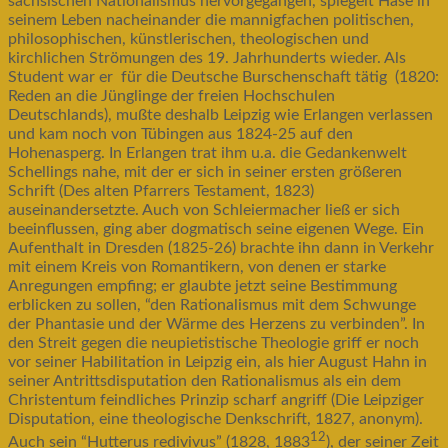
sächsischen Nationalismus hervorgegangen, spiegelt Hase in
seinem Leben nacheinander die mannigfachen politischen,
philosophischen, künstlerischen, theologischen und
kirchlichen Strömungen des 19. Jahrhunderts wieder. Als
Student war er für die Deutsche Burschenschaft tätig (1820:
Reden an die Jünglinge der freien Hochschulen
Deutschlands), mußte deshalb Leipzig wie Erlangen verlassen
und kam noch von Tübingen aus 1824-25 auf den
Hohenasperg. In Erlangen trat ihm u.a. die Gedankenwelt
Schellings nahe, mit der er sich in seiner ersten größeren
Schrift (Des alten Pfarrers Testament, 1823)
auseinandersetzte. Auch von Schleiermacher ließ er sich
beeinflussen, ging aber dogmatisch seine eigenen Wege. Ein
Aufenthalt in Dresden (1825-26) brachte ihn dann in Verkehr
mit einem Kreis von Romantikern, von denen er starke
Anregungen empfing; er glaubte jetzt seine Bestimmung
erblicken zu sollen, “den Rationalismus mit dem Schwunge
der Phantasie und der Wärme des Herzens zu verbinden”. In
den Streit gegen die neupietistische Theologie griff er noch
vor seiner Habilitation in Leipzig ein, als hier August Hahn in
seiner Antrittsdisputation den Rationalismus als ein dem
Christentum feindliches Prinzip scharf angriff (Die Leipziger
Disputation, eine theologische Denkschrift, 1827, anonym).
12
Auch sein “Hutterus redivivus” (1828, 1883
), der seiner Zeit