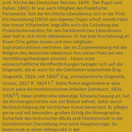
prot. Kirche des Deutschen Reiches, 1849; Der Papst und
Italien, 1861). Er war auch Mitglied des Frankfurter
Parlaments. Seit der kirchliche Liberalismus sich in der Prot.
Kirchenzeitung (1854) sein eigenes Organ schuf, wurde Hase
hier treuer Mitarbeiter, begrüßte auch die Gründung des
Protestantenvereins; für den herkömmlichen Liberalismus
aber ließ er sich nicht reklamieren. Er hat jede Erscheinung an
ihrem Orte gelten lassen und eine religiösen
Supranaturalismus vertreten, der im Zusammenklang mit der
Religion des deutschen Idealismus ihm seinen Platz bei den
Vermittlungstheologen anweist.- Hases erste
wissenschaftliche Veröffentlichungen bezogen sich auf die
Dogmatik, die er auch für die Gebildeten bearbeitete (Evg.
5
Dogmatik, 1826, seit 1860
Evg.-protestantische Dogmatik;
2
Gnosis, 1827 ff. 1869 f.
. Seine Ruhm begründete er aber
durch seine kirchenhistorischen Arbeiten (Lehrbuch, 1834,
12
1900
). Hase strebte eine lebendige Totalanschauung an, hat
die Kirchengeschichte von viel Ballast befreit, dafür durch
Berücksichtigung der kirchlichen Kunst bereichert. Er pflegte
gerne und mit besonders großem Erfolg die Monographie.
Sicherheit des historischen Blicks und Meisterschaft in der
künstlerischen Darstellung sind seine Hauptvorzüge. So
bezeichnet er einen Höhepunkt in der