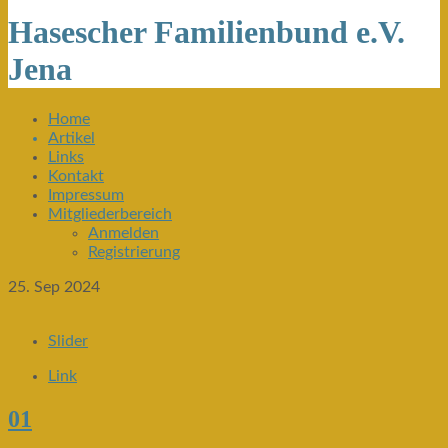
Hasescher Familienbund e.V.
Jena
Home
Artikel
Links
Kontakt
Impressum
Mitgliederbereich
Anmelden
Registrierung
25. Sep 2024
Slider
Link
01