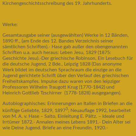
Kirchengeschichtsschreibung des 19. Jahrhunderts.
Werke:
Gesamtausgabe seiner (ausgewählten) Werke in 12 Bänden,
1890 ff., (am Ende des 12. Bandes Verzeichnis seiner
sämtlichen Schriften).- Hase gab außer den obengenannten
Schriften u.a. auch heraus: Leben Jesu, 1829 (1875:
Geschichte Jesu).-Der griechische Robinson, Ein Lesebuch für
die deutsche Jugend, 2 Bde., Leipzig 1828 (Das anonyme
Werk bildet im deutschen Sprachraum die einzige an die
Jugend gerichtete Schrift über den Verlauf des griechischen
Freiheitskampfes. Impulse dazu waren von den leipziger
Professoren Wilhelm Traugott Krug (1770-1842) und
Heinrich Gottlieb Tzschirner (1778-1828) ausgegangen).
Autobiographisches: Erinnerungen an Italien in Briefen an die
3
künftige Geliebte, 1829, 1897
; Neuauflage 1992, bearbeitet
von M. A. v. Hase – Salto, Einleitung E. Pältz. – Ideale und
Irrtümer 1872.- Annalen meines Lebens 1891.- Dein Alter sei
wie Deine Jugend. Briefe an eine Freundin, 1920.-