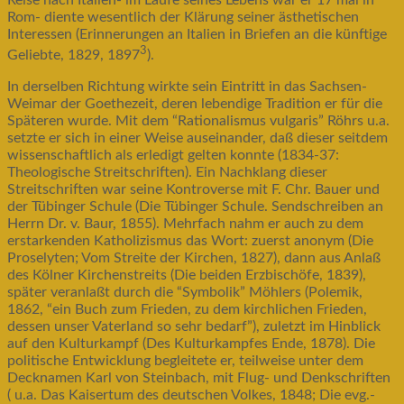
Rom- diente wesentlich der Klärung seiner ästhetischen
Interessen (Erinnerungen an Italien in Briefen an die künftige
3
Geliebte, 1829, 1897
).
In derselben Richtung wirkte sein Eintritt in das Sachsen-
Weimar der Goethezeit, deren lebendige Tradition er für die
Späteren wurde. Mit dem “Rationalismus vulgaris” Röhrs u.a.
setzte er sich in einer Weise auseinander, daß dieser seitdem
wissenschaftlich als erledigt gelten konnte (1834-37:
Theologische Streitschriften). Ein Nachklang dieser
Streitschriften war seine Kontroverse mit F. Chr. Bauer und
der Tübinger Schule (Die Tübinger Schule. Sendschreiben an
Herrn Dr. v. Baur, 1855). Mehrfach nahm er auch zu dem
erstarkenden Katholizismus das Wort: zuerst anonym (Die
Proselyten; Vom Streite der Kirchen, 1827), dann aus Anlaß
des Kölner Kirchenstreits (Die beiden Erzbischöfe, 1839),
später veranlaßt durch die “Symbolik” Möhlers (Polemik,
1862, “ein Buch zum Frieden, zu dem kirchlichen Frieden,
dessen unser Vaterland so sehr bedarf”), zuletzt im Hinblick
auf den Kulturkampf (Des Kulturkampfes Ende, 1878). Die
politische Entwicklung begleitete er, teilweise unter dem
Decknamen Karl von Steinbach, mit Flug- und Denkschriften
( u.a. Das Kaisertum des deutschen Volkes, 1848; Die evg.-