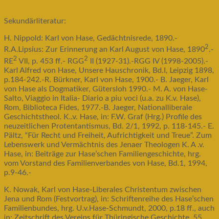
Sekundärliteratur:
H. Nippold: Karl von Hase, Gedächtnisrede, 1890.-
2
R.A.Lipsius: Zur Erinnerung an Karl August von Hase, 1890
.-
2
2
RE
VII, p. 453 ff.- RGG
II (1927-31).-RGG IV (1998-2005).-
Karl Alfred von Hase, Unsere Hauschronik, Bd.I, Leipzig 1898,
p.184-242.-R. Bürkner, Karl von Hase, 1900.- B. Jaeger, Karl
von Hase als Dogmatiker, Gütersloh 1990.- M. A. von Hase-
Salto, Viaggio in Italia- Diario a piu voci (u.a. zu K.v. Hase),
Rom, Biblioteca Fides, 1977.-B. Jaeger, Nationalliberale
Geschichtstheol. K..v. Hase, in: F.W. Graf (Hrg.) Profile des
neuzeitlichen Protentantismus, Bd. 2/1, 1992, p. 118-145.- E.
Pältz, “Für Recht und Freiheit, Aufrichtigkeit und Treue”. Zum
Lebenswerk und Vermächtnis des Jenaer Theologen K. A .v.
Hase, in: Beiträge zur Hase’schen Familiengeschichte, hrg.
vom Vorstand des Familienverbandes von Hase, Bd.1, 1994,
p.9-46.-
K. Nowak, Karl von Hase-Liberales Christentum zwischen
Jena und Rom (Festvortrag), in: Schriftenreihe des Hase’schen
Familienbundes, hrg. U.v.Hase-Schmundt, 2000, p.18 ff., auch
in: Zeitschrift des Vereins für Thüringische Geschichte, 55,