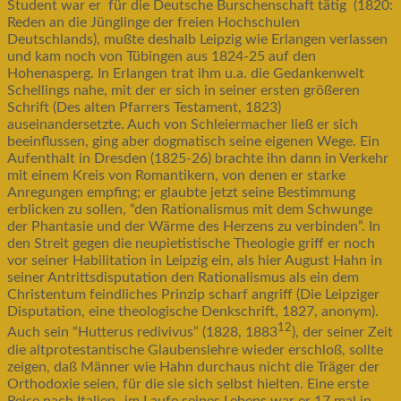
Student war er für die Deutsche Burschenschaft tätig (1820:
Reden an die Jünglinge der freien Hochschulen
Deutschlands), mußte deshalb Leipzig wie Erlangen verlassen
und kam noch von Tübingen aus 1824-25 auf den
Hohenasperg. In Erlangen trat ihm u.a. die Gedankenwelt
Schellings nahe, mit der er sich in seiner ersten größeren
Schrift (Des alten Pfarrers Testament, 1823)
auseinandersetzte. Auch von Schleiermacher ließ er sich
beeinflussen, ging aber dogmatisch seine eigenen Wege. Ein
Aufenthalt in Dresden (1825-26) brachte ihn dann in Verkehr
mit einem Kreis von Romantikern, von denen er starke
Anregungen empfing; er glaubte jetzt seine Bestimmung
erblicken zu sollen, “den Rationalismus mit dem Schwunge
der Phantasie und der Wärme des Herzens zu verbinden”. In
den Streit gegen die neupietistische Theologie griff er noch
vor seiner Habilitation in Leipzig ein, als hier August Hahn in
seiner Antrittsdisputation den Rationalismus als ein dem
Christentum feindliches Prinzip scharf angriff (Die Leipziger
Disputation, eine theologische Denkschrift, 1827, anonym).
12
Auch sein “Hutterus redivivus” (1828, 1883
), der seiner Zeit
die altprotestantische Glaubenslehre wieder erschloß, sollte
zeigen, daß Männer wie Hahn durchaus nicht die Träger der
Orthodoxie seien, für die sie sich selbst hielten. Eine erste
Reise nach Italien- im Laufe seines Lebens war er 17 mal in