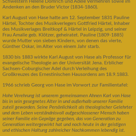
Schwestern Helene Domrich und Adele Vermehren sowie im
Andenken an den Bruder Victor (1834-1860).
Karl August von Hase hatte am 12. September 1831 Pauline
Härtel, Tochter des Musikverlegers Gottfried Härtel, Inhaber
des Musikverlages Breitkopf & Härtel in Leipzig, und seiner
Frau Amalie geb. Klötzer, geheiratet. Pauline (1809-1885)
wurde Mutter von sieben Kindern, von denen das vierte,
Günther Oskar, im Alter von einem Jahr starb.
1830 bis 1883 wirkte Karl August von Hase als Professor für
evangelische Theologie an der Universität Jena. Erblicher
Sachsen-Coburgischer Adel durch Verleihung des
Großkreuzes des Ernestinischen Hausordens am 18.9.1883.
1966 schrieb Georg von Hase im Vorwort zur Familientafel:
Hohe Verehrung ist unserem gemeinsamen Ahnen Karl von Hase
bis in sein gesegnetes Alter in und außerhalb unserer Familie
zuteil geworden. Seine Persönlichkeit als theologischer Gelehrter
und dem Leben verständnisvoll aufgeschlossener Mensch haben
seiner Familie ein Gepräge gegeben, das von Generation zu
Generation weitergewirkt hat und noch heute in der geistigen
und ethischen Haltung zahlreicher Nachkommen lebendig ist.