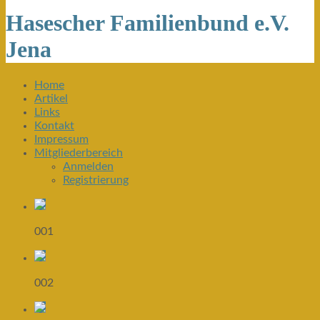
Hasescher Familienbund e.V.
Jena
Home
Artikel
Links
Kontakt
Impressum
Mitgliederbereich
Anmelden
Registrierung
001
002